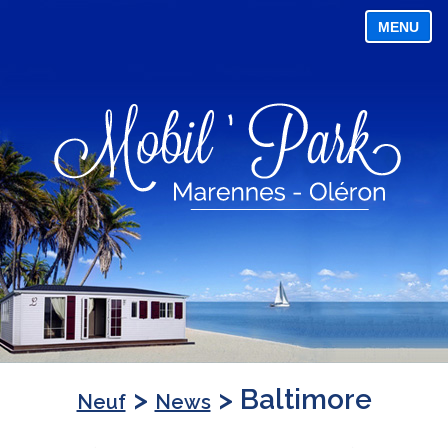
Neuf
MENU
Gamme Vacances
Gamme Taos
Gamme vacances privilège
Gamme Premium
Gamme Declick
Terrasses
Gamme Confort
Gamme Design
Gamme New Look
3ème Génération
Rampes d’accueil
Options
>
>
Baltimore
Neuf
News
Accessoires